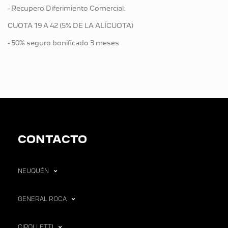
- Recupero Diferimiento Comercial:
CUOTA 19 A 42 (5% DE LA ALÍCUOTA)
- 50% seguro bonificado 3 meses
CONTACTO
NEUQUÉN
GENERAL ROCA
CIPOLLETTI