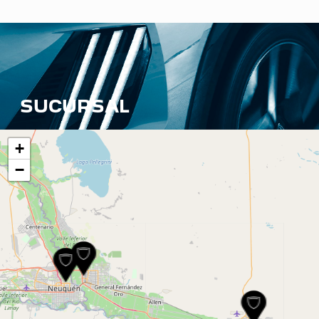
SUCURSAL
+
−