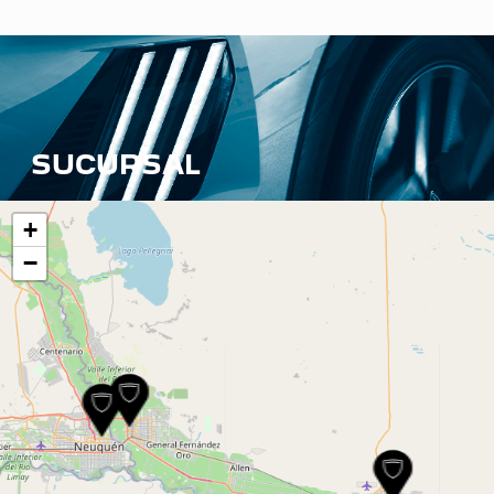
SUCURSAL
+
−